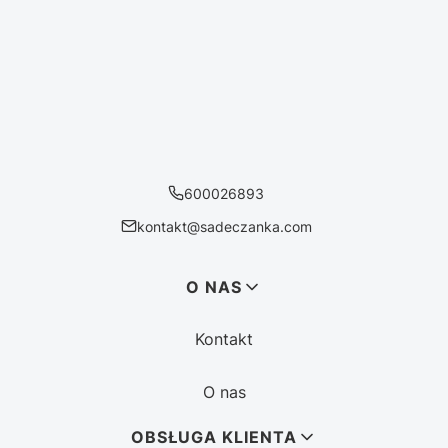
600026893
kontakt@sadeczanka.com
Linki w stopce
O NAS
Kontakt
O nas
OBSŁUGA KLIENTA