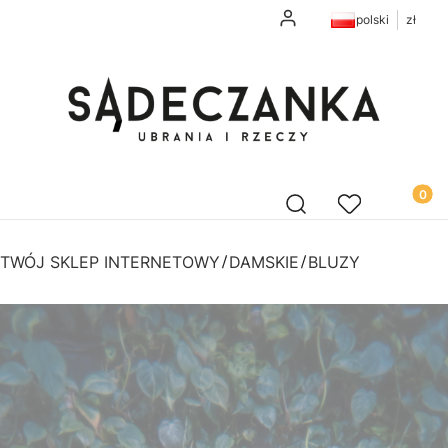
Zaloguj się
polski
zł
Produk
Otwórz wyszukiwarkę
Szukaj
Ulubione
Koszyk
TWÓJ SKLEP INTERNETOWY
DAMSKIE
BLUZY