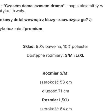
ł:
"Czasem dama, czasem drama"
- napis aksamitny w
tyku i trwały.
iekawy detal wewnątrz bluzy- zauważysz go? :)
ykończenie #
premium
Skład:
90% bawełna, 10% poliester
Dostępne rozmiary:
S/M i L/XL
Rozmiar S/M:
szerokość 58 cm
długość 71 cm
Rozmiar L/XL:
szerokość 64 cm