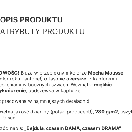
OPIS PRODUKTU
ATRYBUTY PRODUKTU
OWOŚĆ!
Bluza w przepięknym kolorze
Mocha Mousse
olor roku Pantone!) o fasonie
oversize
, z kapturem i
ieszeniami w bocznych szwach. Wewnątrz
miękkie
ykończenie,
podszewka w kapturze.
opracowana w najmniejszych detalach :)
ietna jakość dzianiny (polski producent!),
280 g/m2
, uszy
Polsce.
rzód napis:
„Bejdula, czasem DAMA, czasem DRAMA”